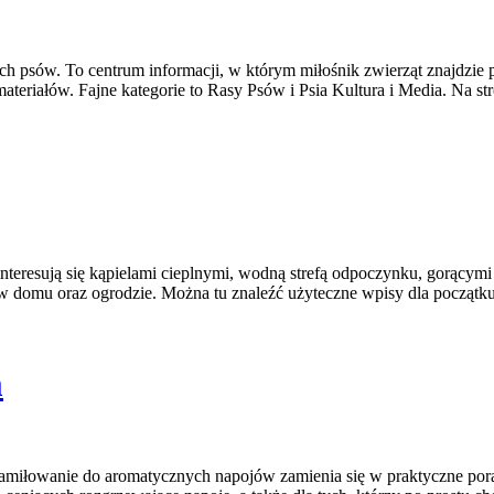
ach psów. To centrum informacji, w którym miłośnik zwierząt znajdzie 
eriałów. Fajne kategorie to Rasy Psów i Psia Kultura i Media. Na st
e interesują się kąpielami cieplnymi, wodną strefą odpoczynku, gorąc
 domu oraz ogrodzie. Można tu znaleźć użyteczne wpisy dla początkuj
m
 a zamiłowanie do aromatycznych napojów zamienia się w praktyczne por