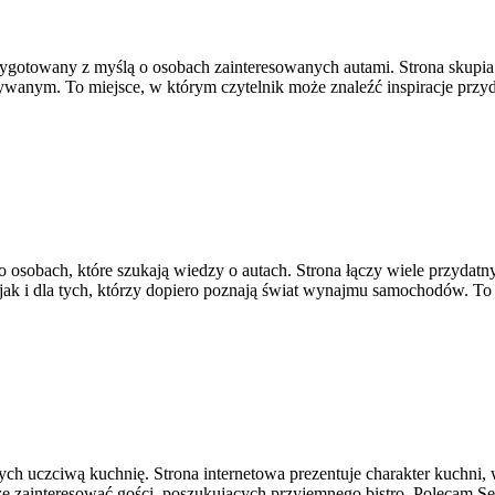
zygotowany z myślą o osobach zainteresowanych autami. Strona skupi
anym. To miejsce, w którym czytelnik może znaleźć inspiracje przyda
o osobach, które szukają wiedzy o autach. Strona łączy wiele przyd
jak i dla tych, którzy dopiero poznają świat wynajmu samochodów. To 
ych uczciwą kuchnię. Strona internetowa prezentuje charakter kuchni, 
e zainteresować gości, poszukujących przyjemnego bistro. Polecam 