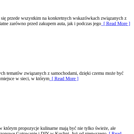
a się przede wszystkim na konkretnych wskazówkach związanych z
tne zarówno przed zakupem auta, jak i podczas jego
[ Read More ]
atnych tematów związanych z samochodami, dzięki czemu może być
miejsce w sieci, w którym
[ Read More ]
w którym propozycje kulinarne mają być nie tylko świeże, ale
Sezonowe Gotowanie i DIY w Kuchni. Już od pierwszego
[ Read