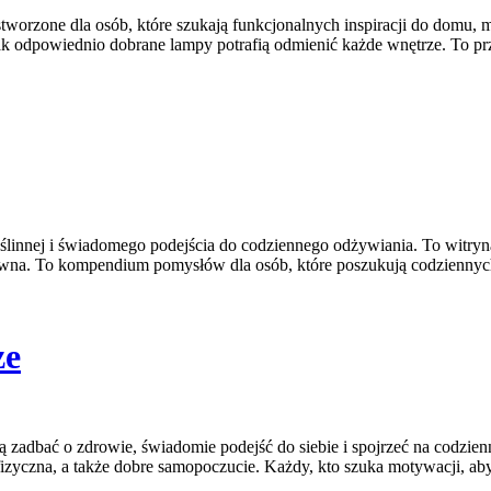
tworzone dla osób, które szukają funkcjonalnych inspiracji do domu, m
k odpowiednio dobrane lampy potrafią odmienić każde wnętrze. To przes
ślinnej i świadomego podejścia do codziennego odżywiania. To witryna
ywna. To kompendium pomysłów dla osób, które poszukują codziennyc
ze
hcą zadbać o zdrowie, świadomie podejść do siebie i spojrzeć na codzi
zyczna, a także dobre samopoczucie. Każdy, kto szuka motywacji, aby 