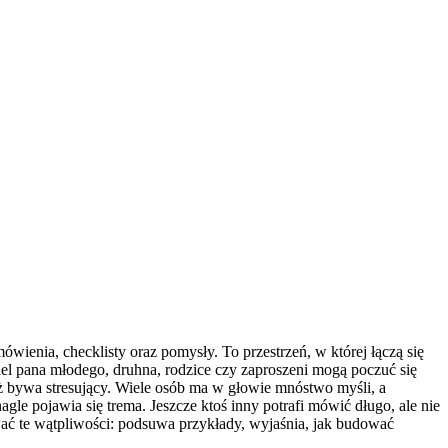
wienia, checklisty oraz pomysły. To przestrzeń, w której łączą się
iel pana młodego, druhna, rodzice czy zaproszeni mogą poczuć się
też bywa stresujący. Wiele osób ma w głowie mnóstwo myśli, a
gle pojawia się trema. Jeszcze ktoś inny potrafi mówić długo, ale nie
wać te wątpliwości: podsuwa przykłady, wyjaśnia, jak budować