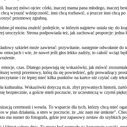
ól. Inaczej mówi ojciec córki, inaczej mama pana młodego, inaczej bes
 chcą wyrazić wdzięczność, inni chcą rozbawić, a jeszcze inni chcą po 
tworzyć przemowę zgrabną.
ubne.pl można znaleźć podejście, w którym najpierw ustala się: do k
ej uroczyście. Strona podpowiada też, jak zachować proporcje: jedna kró
ładowy szkielet może zawierać: przywitanie, następnie odwołanie do ich
w emocjach i wie, że nawet jeśli głos lekko zadrży, to całość wciąż b
wrażenie.
emocje, czas. Dlatego pojawiają się wskazówki, jak mówić zrozumiale, 
szej wersji przemowy, którą da się powiedzieć, gdy prowadzący prosi 
eczytanie i że lepiej mieć kilka punktów na kartce niż czytać cały tek
a kulturalna. Wskazówki dotyczą m.in. zbyt prywatnych historii, żar
ię bezpiecznie, a goście mieli poczucie, że uczestniczą w czymś piękn
izacją ceremonii i wesela. To wsparcie dla tych, którzy chcą mieć oga
os w plan działania, a stres w poczucie, że „nic nam nie umknie”. Che
, kto ma numer do fotografa, gdzie jest zapasowy zestaw do szybkich po
ak i klimat całego dnia. To mogą być pomysły na koncepcję wesela, pr