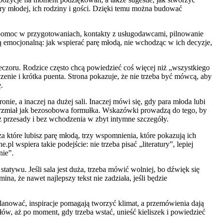
pary młodej, ich rodziny i gości. Dzięki temu można budować
za pomoc w przygotowaniach, kontakty z usługodawcami, pilnowanie
ą emocjonalną: jak wspierać parę młodą, nie wchodząc w ich decyzje,
zoru. Rodzice często chcą powiedzieć coś więcej niż „wszystkiego
zenie i krótka puenta. Strona pokazuje, że nie trzeba być mówcą, aby
.
ie, a inaczej na dużej sali. Inaczej mówi się, gdy para młoda lubi
e brzmiał jak bezosobowa formułka. Wskazówki prowadzą do tego, by
ez przesady i bez wchodzenia w zbyt intymne szczegóły.
za które lubisz parę młodą, trzy wspomnienia, które pokazują ich
l wspiera takie podejście: nie trzeba pisać „literatury”, lepiej
nie”.
tatywu. Jeśli sala jest duża, trzeba mówić wolniej, bo dźwięk się
a, że nawet najlepszy tekst nie zadziała, jeśli będzie
planować, inspiracje pomagają tworzyć klimat, a przemówienia dają
ów, aż po moment, gdy trzeba wstać, unieść kieliszek i powiedzieć