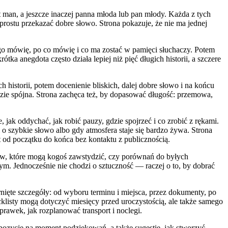
t man, a jeszcze inaczej panna młoda lub pan młody. Każda z tych
prostu przekazać dobre słowo. Strona pokazuje, że nie ma jednej
ogo mówię, po co mówię i co ma zostać w pamięci słuchaczy. Potem
tka anegdota często działa lepiej niż pięć długich historii, a szczere
 historii, potem docenienie bliskich, dalej dobre słowo i na końcu
ędzie spójna. Strona zachęca też, by dopasować długość: przemowa,
jak oddychać, jak robić pauzy, gdzie spojrzeć i co zrobić z rękami.
o szybkie słowo albo gdy atmosfera staje się bardzo żywa. Strona
st od początku do końca bez kontaktu z publicznością.
tów, które mogą kogoś zawstydzić, czy porównań do byłych
ym. Jednocześnie nie chodzi o sztuczność — raczej o to, by dobrać
rnięte szczegóły: od wyboru terminu i miejsca, przez dokumenty, po
cklisty mogą dotyczyć miesięcy przed uroczystością, ale także samego
prawek, jak rozplanować transport i noclegi.
opozycje na moment podziękowań, a także sugestie, jak stworzyć