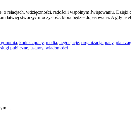
jsze: o relacjach, wdzięczności, radości i wspólnym świętowaniu. Dz
om łatwiej stworzyć uroczystość, która będzie dopasowana. A gdy te ele
rgonomia
,
kodeks pracy
,
media
,
negocjacje
,
organizacja pracy
,
plan za
sługi publiczne
,
ustawy
,
wiadomości
ym ...