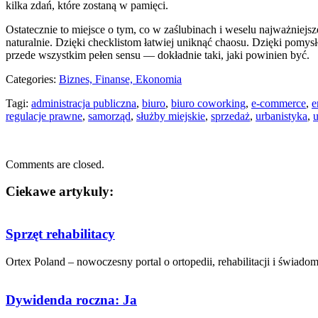
kilka zdań, które zostaną w pamięci.
Ostatecznie to miejsce o tym, co w zaślubinach i weselu najważnie
naturalnie. Dzięki checklistom łatwiej uniknąć chaosu. Dzięki pomysł
przede wszystkim pełen sensu — dokładnie taki, jaki powinien być.
Categories:
Biznes, Finanse, Ekonomia
Tagi:
administracja publiczna
,
biuro
,
biuro coworking
,
e-commerce
,
e
regulacje prawne
,
samorząd
,
służby miejskie
,
sprzedaż
,
urbanistyka
,
u
Comments are closed.
Ciekawe artykuly:
Sprzęt rehabilitacy
Ortex Poland – nowoczesny portal o ortopedii, rehabilitacji i świadom
Dywidenda roczna: Ja