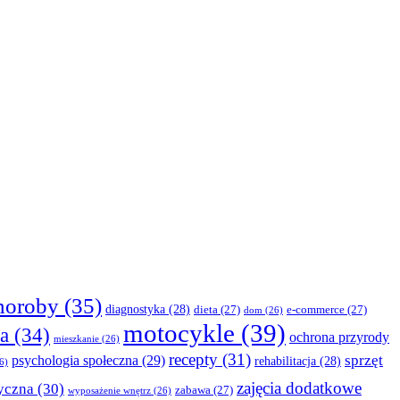
horoby
(35)
diagnostyka
(28)
dieta
(27)
e-commerce
(27)
dom
(26)
motocykle
(39)
a
(34)
ochrona przyrody
mieszkanie
(26)
recepty
(31)
sprzęt
psychologia społeczna
(29)
rehabilitacja
(28)
6)
zajęcia dodatkowe
yczna
(30)
zabawa
(27)
wyposażenie wnętrz
(26)