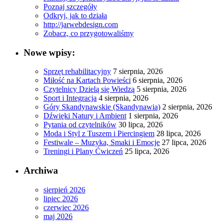
Poznaj szczegóły
Odkryj, jak to działa
http://jarwebdesign.com
Zobacz, co przygotowaliśmy
Nowe wpisy:
Sprzęt rehabilitacyjny
7 sierpnia, 2026
Miłość na Kartach Powieści
6 sierpnia, 2026
Czytelnicy Dzielą się Wiedzą
5 sierpnia, 2026
Sport i Integracja
4 sierpnia, 2026
Góry Skandynawskie (Skandynawia)
2 sierpnia, 2026
Dźwięki Natury i Ambient
1 sierpnia, 2026
Pytania od czytelników
30 lipca, 2026
Moda i Styl z Tuszem i Piercingiem
28 lipca, 2026
Festiwale – Muzyka, Smaki i Emocje
27 lipca, 2026
Treningi i Plany Ćwiczeń
25 lipca, 2026
Archiwa
sierpień 2026
lipiec 2026
czerwiec 2026
maj 2026