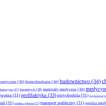
c
budownictwo
(34)
enetyczne
(30)
biotechnologia
(30)
medycyn
materiały medyczne
(30)
korepetycje
(28)
edukacyjne
(27)
profilaktyka
(33)
owotna
(31)
przychodnia
(31)
psychologia
(2
tal
(31)
transport publiczny
(31)
wiedza med
sztuka cyfrowa
(27)