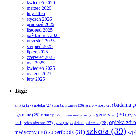
kwiecień 2026
marzec 2026
luty 2026
styczeń 2026
grudzień 2025
listopad 2025
październik 2025
wrzesień 2025
sierpień 2025
lipiec 2025
czerwiec 2025
maj 2025
kwiecień 2025
marzec 2025
luty 2025
Tagi:
badania g
antyki
(27)
apteka
(27)
asertywność
(27)
aranżacja wnętrz
(26)
genetyka
(30)
egzaminy
(28)
farmacja
(27)
gry 
fitness medyczny
(26)
opieka zdr
(29)
opieka społeczna
(28)
odchudzanie
(27)
ogród
(26)
szkoła
(39)
superfoods
(31)
szpi
medyczny
(30)