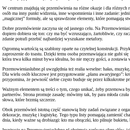
W centrum znajdują się przemówienia na różne okazje i dla różnych r
osób ma inny punkt widzenia, inne wspomnienia i inne zadanie: jedni
„magicznej” formuły, ale są sprawdzone elementy, które pomagają s
Dobre przemówienie zaczyna się od jasnego celu. Na Przemowieniasl
dopiero dobiera się ton: czy ma być wzruszająco, żartobliwie, czy racz
zdanie potrafi przebić najbardziej wyszukane metafory.
Ogromną wartością są szablony oparte na czytelnej konstrukcji. Przyk
zaproszenie do toastu. Dzięki temu osoba przemawiająca nie gubi się 
która trwa kilka minut bywa idealna, bo nie męczy gości, a zostawia 
Przemowieniaslubne.pl uwzględnia też realia weselne: hałas, muzykę, 
Dla wielu osób kluczowe jest przygotowanie „planu awaryjnego”: krót
przypomina, że pewność siebie często buduje się przez kilkukrotne prz
Ważnym elementem są treści o tym, czego unikać, żeby przemowa był
partnerów. Strona promuje zasadę: mówimy tak, by para młoda czuła s
słowa, które brzmią szczerze.
Obok przemówień istotną część stanowią listy zadań związane z organ
dekoracje, muzykę i logistykę. Tego typu listy pomagają zamienić cha
dnia, kiedy ważne są drobiazgi: kto ma obrączki, kto pilnuje bukietu
Inspiracje na Przemowieniaslubne.pl obejmują zarówno sferę słów, j