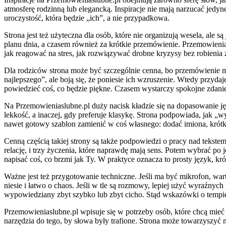
atmosferę rodzinną lub elegancką. Inspiracje nie mają narzucać jedyn
uroczystość, która będzie „ich”, a nie przypadkowa.
Strona jest też użyteczna dla osób, które nie organizują wesela, a
planu dnia, a czasem również za krótkie przemówienie. Przemowienia
jak reagować na stres, jak rozwiązywać drobne kryzysy bez robienia 
Dla rodziców strona może być szczególnie cenna, bo przemówienie 
najlepszego”, ale boją się, że poniesie ich wzruszenie. Wtedy przyda
powiedzieć coś, co będzie piękne. Czasem wystarczy spokojne zdanie 
Na Przemowieniaslubne.pl duży nacisk kładzie się na dopasowanie jęz
lekkość, a inaczej, gdy preferuje klasykę. Strona podpowiada, jak 
nawet gotowy szablon zamienić w coś własnego: dodać imiona, krótkie
Cenną częścią takiej strony są także podpowiedzi o pracy nad tekstem.
relację, i trzy życzenia, które naprawdę mają sens. Potem wybrać po je
napisać coś, co brzmi jak Ty. W praktyce oznacza to prosty język, kr
Ważne jest też przygotowanie techniczne. Jeśli ma być mikrofon, warto
niesie i łatwo o chaos. Jeśli w tle są rozmowy, lepiej użyć wyraźnyc
wypowiedziany zbyt szybko lub zbyt cicho. Stąd wskazówki o tempie
Przemowieniaslubne.pl wpisuje się w potrzeby osób, które chcą mieć 
narzędzia do tego, by słowa były trafione. Strona może towarzyszyć 