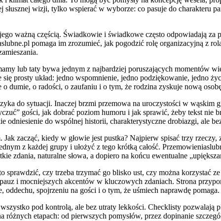
ej słusznej wizji, tylko wspierać w wyborze: co pasuje do charakteru 
le są jego ważną częścią. Świadkowie i świadkowe często odpowiadają 
slubne.pl pomaga im zrozumieć, jak pogodzić rolę organizacyjną z rol
zamieszania.
mamy lub taty bywa jednym z najbardziej poruszających momentów wiec
je się prosty układ: jedno wspomnienie, jedno podziękowanie, jedno życ
o dumie, o radości, o zaufaniu i o tym, że rodzina zyskuje nową osobę
yka do sytuacji. Inaczej brzmi przemowa na uroczystości w wąskim gron
„wyczuć” gości, jak dobrać poziom humoru i jak sprawić, żeby tekst ni
 odniesienie do wspólnej historii, charakterystyczne drobiazgi, ale b
 Jak zacząć, kiedy w głowie jest pustka? Najpierw spisać trzy rzeczy, 
dnym z każdej grupy i ułożyć z tego krótką całość. Przemowieniaslubne.p
ótkie zdania, naturalne słowa, a dopiero na końcu ewentualne „upiększa
 sprawdzić, czy trzeba trzymać go blisko ust, czy można korzystać ze s
h pauz i mocniejszych akcentów w kluczowych zdaniach. Strona przypomin
, oddechu, spojrzeniu na gości i o tym, że uśmiech naprawdę pomaga.
wszystko pod kontrolą, ale bez utraty lekkości. Checklisty pozwalają 
na różnych etapach: od pierwszych pomysłów, przez dopinanie szczegół