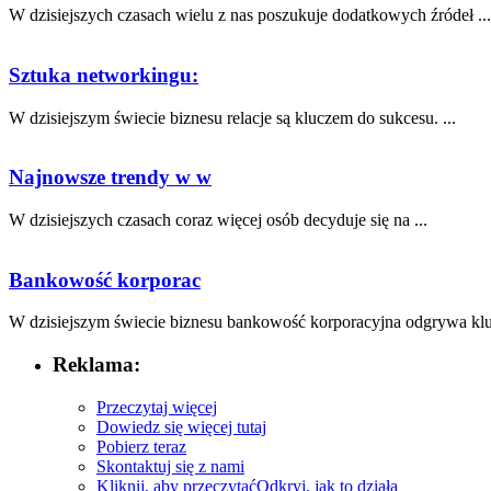
W dzisiejszych czasach wielu z nas poszukuje dodatkowych źródeł ...
Sztuka networkingu:
W dzisiejszym świecie biznesu ⁢relacje są kluczem do sukcesu. ...
Najnowsze trendy w w
W dzisiejszych czasach coraz więcej osób decyduje się na ...
Bankowość korporac
W dzisiejszym świecie biznesu bankowość korporacyjna odgrywa kluc
Reklama:
Przeczytaj więcej
Dowiedz się więcej tutaj
Pobierz teraz
Skontaktuj się z nami
Kliknij, aby przeczytać
Odkryj, jak to działa