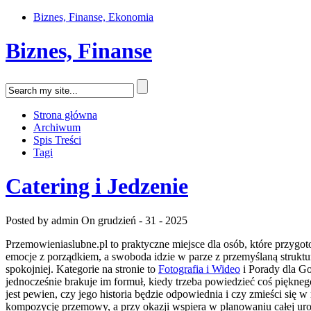
Biznes, Finanse, Ekonomia
Biznes, Finanse
Strona główna
Archiwum
Spis Treści
Tagi
Catering i Jedzenie
Posted by admin
On grudzień - 31 - 2025
Przemowieniaslubne.pl to praktyczne miejsce dla osób, które przygoto
emocje z porządkiem, a swoboda idzie w parze z przemyślaną struktur
spokojniej. Kategorie na stronie to
Fotografia i Wideo
i Porady dla Go
jednocześnie brakuje im formuł, kiedy trzeba powiedzieć coś pięknego
jest pewien, czy jego historia będzie odpowiednia i czy zmieści si
kompozycję przemowy, a przy okazji wspiera w planowaniu całej uroc