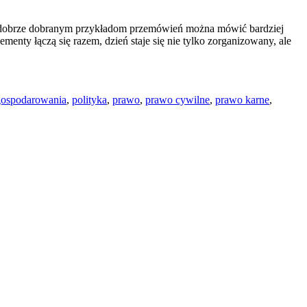
ięki dobrze dobranym przykładom przemówień można mówić bardziej
menty łączą się razem, dzień staje się nie tylko zorganizowany, ale
gospodarowania
,
polityka
,
prawo
,
prawo cywilne
,
prawo karne
,