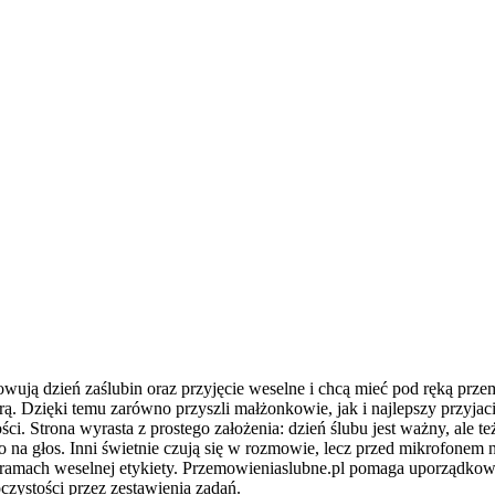
wują dzień zaślubin oraz przyjęcie weselne i chcą mieć pod ręką przemó
ą. Dzięki temu zarówno przyszli małżonkowie, jak i najlepszy przyjac
ści. Strona wyrasta z prostego założenia: dzień ślubu jest ważny, ale 
 na głos. Inni świetnie czują się w rozmowie, lecz przed mikrofonem na
ę w ramach weselnej etykiety. Przemowieniaslubne.pl pomaga uporządko
zystości przez zestawienia zadań.