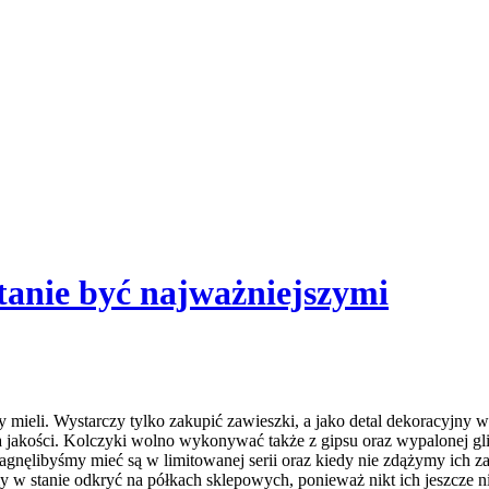
stanie być najważniejszymi
 mieli. Wystarczy tylko zakupić zawieszki, a jako detal dekoracyjny 
 na jakości. Kolczyki wolno wykonywać także z gipsu oraz wypalonej g
e pragnęlibyśmy mieć są w limitowanej serii oraz kiedy nie zdążymy ich 
śmy w stanie odkryć na półkach sklepowych, ponieważ nikt ich jeszc