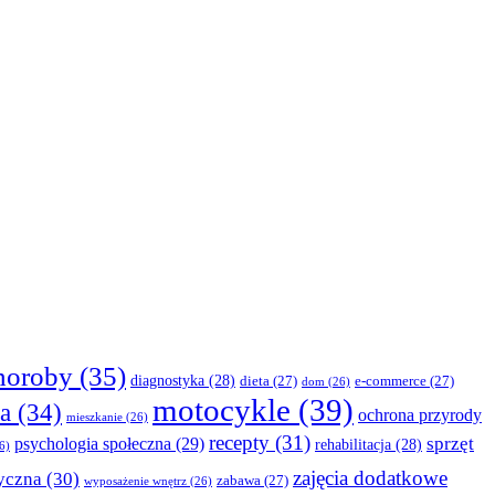
horoby
(35)
diagnostyka
(28)
dieta
(27)
e-commerce
(27)
dom
(26)
motocykle
(39)
a
(34)
ochrona przyrody
mieszkanie
(26)
recepty
(31)
sprzęt
psychologia społeczna
(29)
rehabilitacja
(28)
6)
zajęcia dodatkowe
yczna
(30)
zabawa
(27)
wyposażenie wnętrz
(26)