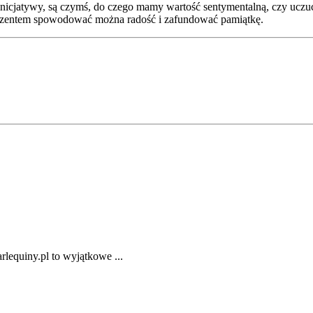
 inicjatywy, są czymś, do czego mamy wartość sentymentalną, czy uczu
prezentem spowodować można radość i zafundować pamiątkę.
rlequiny.pl to wyjątkowe ...