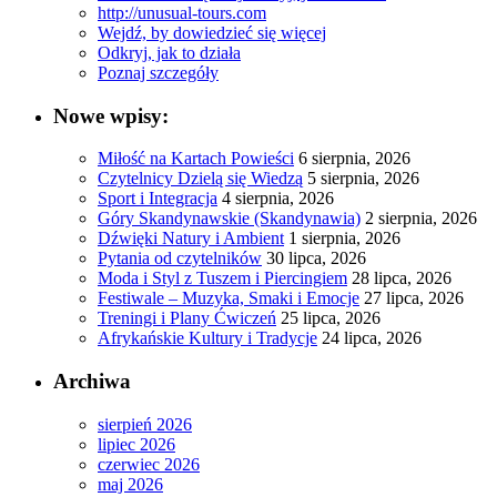
http://unusual-tours.com
Wejdź, by dowiedzieć się więcej
Odkryj, jak to działa
Poznaj szczegóły
Nowe wpisy:
Miłość na Kartach Powieści
6 sierpnia, 2026
Czytelnicy Dzielą się Wiedzą
5 sierpnia, 2026
Sport i Integracja
4 sierpnia, 2026
Góry Skandynawskie (Skandynawia)
2 sierpnia, 2026
Dźwięki Natury i Ambient
1 sierpnia, 2026
Pytania od czytelników
30 lipca, 2026
Moda i Styl z Tuszem i Piercingiem
28 lipca, 2026
Festiwale – Muzyka, Smaki i Emocje
27 lipca, 2026
Treningi i Plany Ćwiczeń
25 lipca, 2026
Afrykańskie Kultury i Tradycje
24 lipca, 2026
Archiwa
sierpień 2026
lipiec 2026
czerwiec 2026
maj 2026