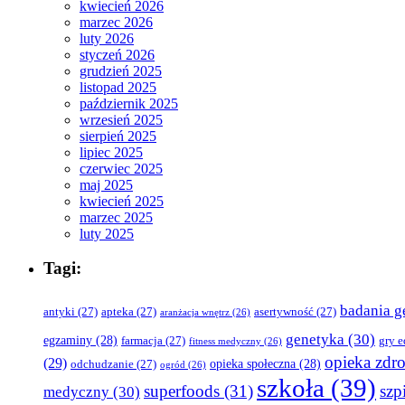
kwiecień 2026
marzec 2026
luty 2026
styczeń 2026
grudzień 2025
listopad 2025
październik 2025
wrzesień 2025
sierpień 2025
lipiec 2025
czerwiec 2025
maj 2025
kwiecień 2025
marzec 2025
luty 2025
Tagi:
badania g
antyki
(27)
apteka
(27)
asertywność
(27)
aranżacja wnętrz
(26)
genetyka
(30)
egzaminy
(28)
farmacja
(27)
gry 
fitness medyczny
(26)
opieka zdr
(29)
opieka społeczna
(28)
odchudzanie
(27)
ogród
(26)
szkoła
(39)
superfoods
(31)
szpi
medyczny
(30)