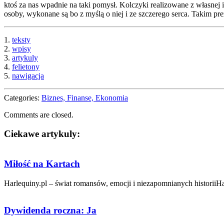
ktoś za nas wpadnie na taki pomysł. Kolczyki realizowane z własnej
osoby, wykonane są bo z myślą o niej i ze szczerego serca. Takim 
1.
teksty
2.
wpisy
3.
artykuly
4.
felietony
5.
nawigacja
Categories:
Biznes, Finanse, Ekonomia
Comments are closed.
Ciekawe artykuly:
Miłość na Kartach
Harlequiny.pl – świat romansów, emocji i niezapomnianych historiiHa
Dywidenda roczna: Ja