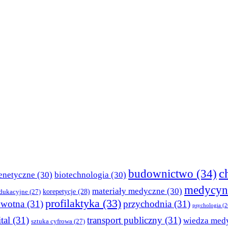
c
budownictwo
(34)
enetyczne
(30)
biotechnologia
(30)
medycyn
materiały medyczne
(30)
korepetycje
(28)
edukacyjne
(27)
profilaktyka
(33)
owotna
(31)
przychodnia
(31)
psychologia
(2
tal
(31)
transport publiczny
(31)
wiedza med
sztuka cyfrowa
(27)