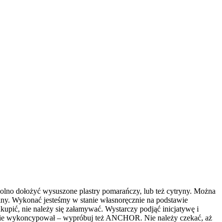
wolno dołożyć wysuszone plastry pomarańczy, lub też cytryny. Można
liny. Wykonać jesteśmy w stanie własnoręcznie na podstawie
zakupić, nie należy się załamywać. Wystarczy podjąć inicjatywę i
ze nie wykoncypował – wypróbuj też ANCHOR. Nie należy czekać, aż